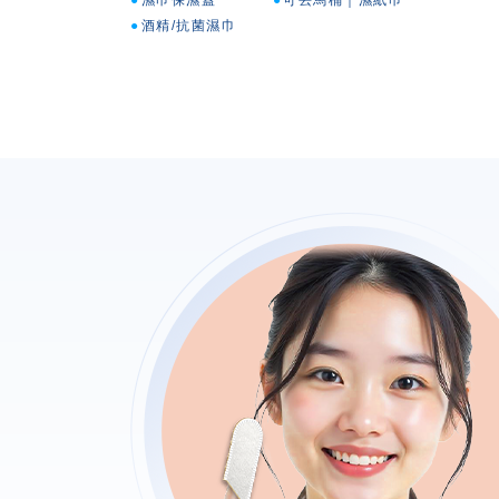
濕巾保濕蓋
可丟馬桶｜濕紙巾
酒精/抗菌濕巾