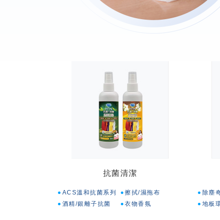
抗菌清潔
ACS溫和抗菌系列
擦拭/濕拖布
除塵
酒精/銀離子抗菌
衣物香氛
地板