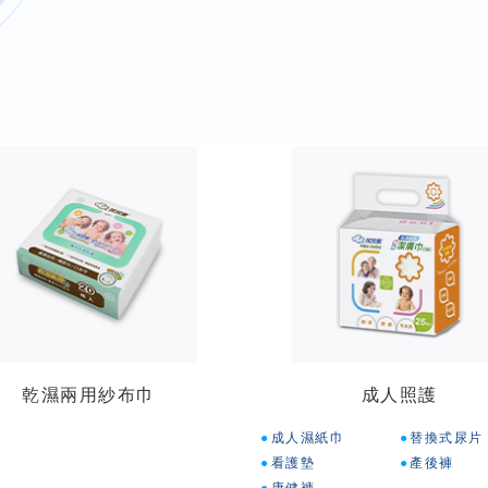
乾濕兩用紗布巾
成人照護
成人濕紙巾
替換式尿片
看護墊
產後褲