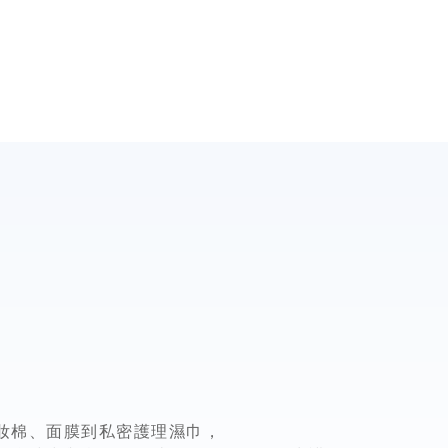
妝棉、面膜到私密護理濕巾，