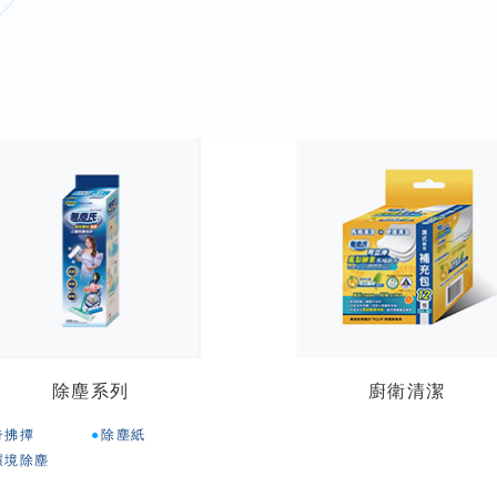
除塵系列
廚衛清潔
奇拂撢
除塵紙
環境除塵