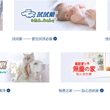
拭拭樂 ─── 嬰兒拭淨必備
悅
孩潔淨
無塵之家 ─── 貼心您的家