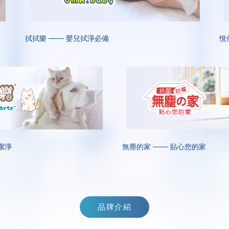
拭拭樂 ─── 嬰兒拭淨必備
悅
潔淨
無塵的家 ─── 貼心您的家
品牌介紹